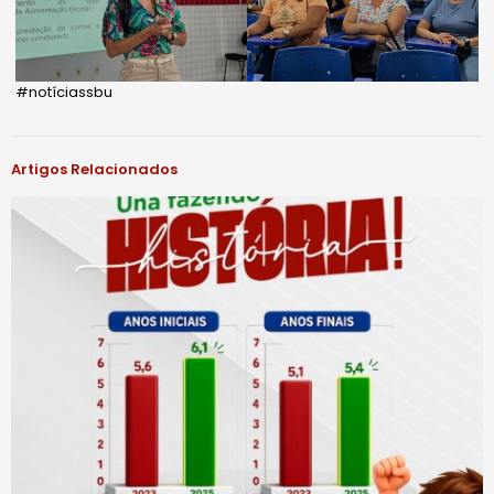
#notíciassbu
Artigos Relacionados