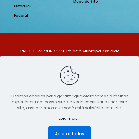
Mapa do Site
Estadual
Federal
PREFEITURA MUNICIPAL: Palácio Municipal Osvaldo
Celso Maciel
ENDEREÇO: Praça Historiador Adalberto Paiva, nº 1,
Centro, São Bento do Una - PE. CEP: 553370-128
TELEFONE: (81) 99548-1569
E-MAIL: ouvidoria@saobentodouna.pe.gov.br
Siga-nos nas redes sociais:
Usamos cookies para garantir que oferecemos a melhor
experiência em nosso site. Se você continuar a usar este
Copyright 2021-2026 - Assessoria de Comunicação da
site, assumiremos que você está satisfeito com ele.
Prefeitura de São Bento do Una - PE
Leia mais...
Página desenvolvida pela agência de
publicidade
LumusWeb - Agência Digital
Aceitar todos