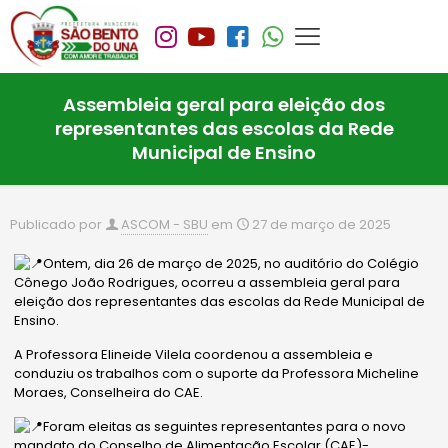
Assembleia geral para eleição dos
representantes das escolas da Rede
Municipal de Ensino
Publicado por
ASCOM - SBU
em
27 de março de 2025
Ontem, dia 26 de março de 2025, no auditório do Colégio
Cônego João Rodrigues, ocorreu a assembleia geral para
eleição dos representantes das escolas da Rede
Municipal de
Ensino.
A Professora Elineide Vilela coordenou a assembleia e
conduziu os trabalhos com o suporte da Professora Micheline
Moraes, Conselheira do CAE.
Foram eleitas as seguintes representantes para o novo
mandato
do Conselho de Alimentação Escolar (CAE)-