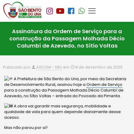
Assinatura da Ordem de Serviço para a
construção da Passagem Molhada Décio
Calumbí de Azevedo, no Sítio Voltas
Publicado por
ASCOM - SBU
em
8 de dezembro de 2025
A Prefeitura de São Bento do Una, por meio da Secretaria
de Desenvolvimento Rural, assinou hoje a
Ordem de Serviço
para a construção da Passagem Molhada Décio C
alumbí de
Azevedo, no Sítio Voltas – entrada do Povoado da Pimenta.
A obra vai garantir mais segurança, mobilidade e
qualidade de vida para quem depende diariamente desse
acesso.
Mas não parou por aí!