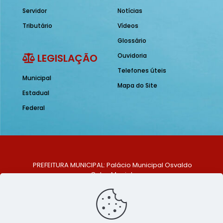
Servidor
Notícias
Tributário
Vídeos
Glossário
LEGISLAÇÃO
Ouvidoria
Telefones úteis
Municipal
Mapa do Site
Estadual
Federal
PREFEITURA MUNICIPAL: Palácio Municipal Osvaldo
Celso Maciel
ENDEREÇO: Praça Historiador Adalberto Paiva, nº 1,
Centro, São Bento do Una - PE. CEP: 553370-128
TELEFONE: (81) 99548-1569
E-MAIL: ouvidoria@saobentodouna.pe.gov.br