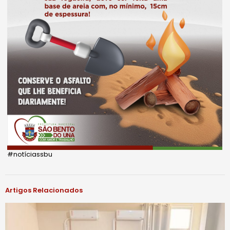
#notíciassbu
Artigos Relacionados