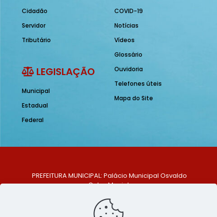
Cidadão
COVID-19
Servidor
Notícias
Tributário
Vídeos
Glossário
LEGISLAÇÃO
Ouvidoria
Telefones úteis
Municipal
Mapa do Site
Estadual
Federal
PREFEITURA MUNICIPAL: Palácio Municipal Osvaldo
Celso Maciel
ENDEREÇO: Praça Historiador Adalberto Paiva, nº 1,
Centro, São Bento do Una - PE. CEP: 553370-128
TELEFONE: (81) 99548-1569