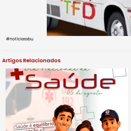
#notíciassbu
Artigos Relacionados