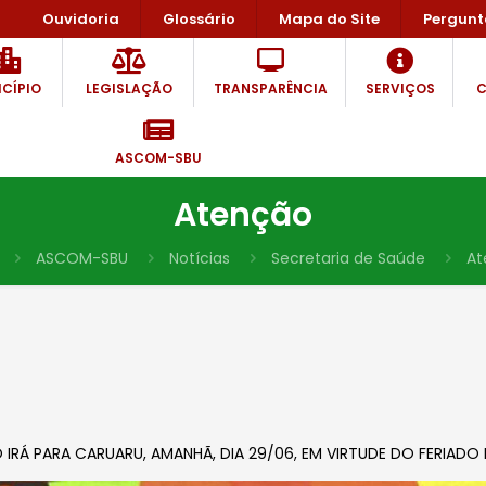
Ouvidoria
Glossário
Mapa do Site
Pergunt
CÍPIO
LEGISLAÇÃO
TRANSPARÊNCIA
SERVIÇOS
C
ASCOM-SBU
Atenção
ASCOM-SBU
Notícias
Secretaria de Saúde
At
IRÁ PARA CARUARU, AMANHÃ, DIA 29/06, EM VIRTUDE DO FERIADO