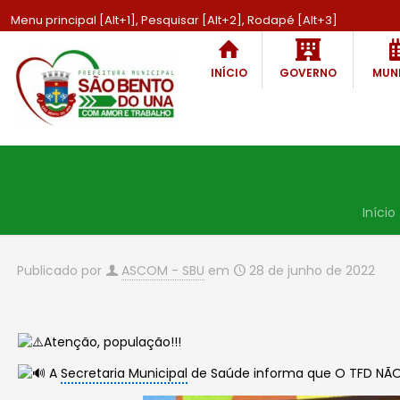
Menu principal [Alt+1], Pesquisar [Alt+2], Rodapé [Alt+3]
INÍCIO
GOVERNO
MUNI
Início
Publicado por
ASCOM - SBU
em
28 de junho de 2022
Atenção, população!!!
A
Secretaria Municipal
de Saúde informa que O TFD NÃO 