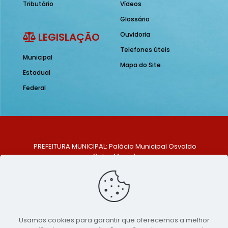
Tributário
Vídeos
Glossário
LEGISLAÇÃO
Ouvidoria
Telefones úteis
Municipal
Mapa do Site
Estadual
Federal
PREFEITURA MUNICIPAL: Palácio Municipal Osvaldo
Celso Maciel
ENDEREÇO: Praça Historiador Adalberto Paiva, nº 1,
Centro, São Bento do Una - PE. CEP: 553370-128
TELEFONE: (81) 99548-1569
E-MAIL: ouvidoria@saobentodouna.pe.gov.br
Siga-nos nas redes sociais:
Usamos cookies para garantir que oferecemos a melhor