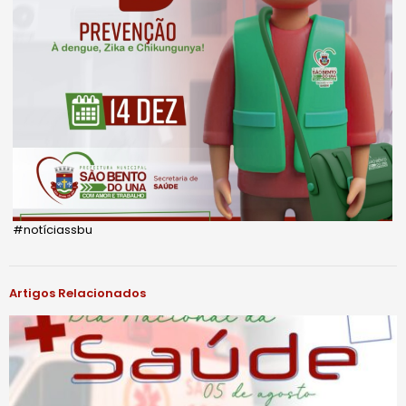
#notíciassbu
Artigos Relacionados