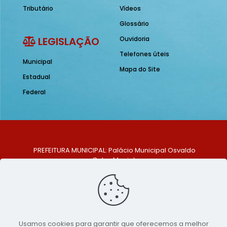
Tributário
Vídeos
Glossário
LEGISLAÇÃO
Ouvidoria
Telefones úteis
Municipal
Mapa do Site
Estadual
Federal
PREFEITURA MUNICIPAL: Palácio Municipal Osvaldo
Celso Maciel
ENDEREÇO: Praça Historiador Adalberto Paiva, nº 1,
Centro, São Bento do Una - PE. CEP: 553370-128
TELEFONE: (81) 99548-1569
E-MAIL: ouvidoria@saobentodouna.pe.gov.br
Siga-nos nas redes sociais:
Usamos cookies para garantir que oferecemos a melhor