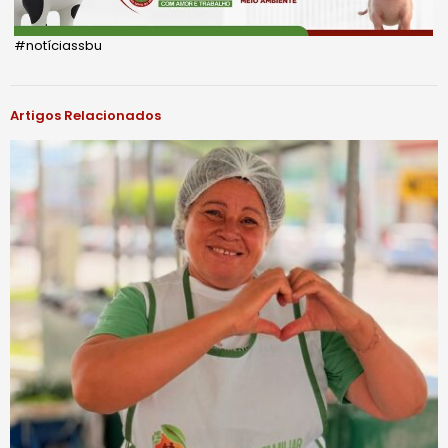
#notíciassbu
Artigos Relacionados