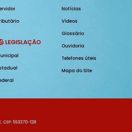
ervidor
Notícias
ributário
Vídeos
Glossário
LEGISLAÇÃO
Ouvidoria
unicipal
Telefones úteis
stadual
Mapa do Site
ederal
E. CEP: 553370-128