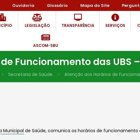
Ouvidoria
Glossário
Mapa do Site
Pergunt
CÍPIO
LEGISLAÇÃO
TRANSPARÊNCIA
SERVIÇOS
C
ASCOM-SBU
 de Funcionamento das UBS –
Secretaria de Saúde
Atenção aos Horários de Funciona
a Municipal
de Saúde, comunica os horários de funcionamento d