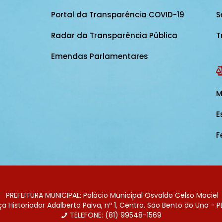
Portal da Transparência COVID-19
S
Radar da Transparência Pública
T
Emendas Parlamentares
M
E
F
PREFEITURA MUNICIPAL: Palácio Municipal Osvaldo Celso Maciel
 Historiador Adalberto Paiva, nº 1, Centro, São Bento do Una - P
TELEFONE: (81) 99548-1569