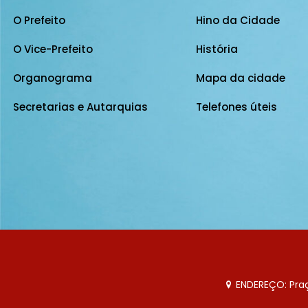
O Prefeito
Hino da Cidade
O Vice-Prefeito
História
Organograma
Mapa da cidade
Secretarias e Autarquias
Telefones úteis
ENDEREÇO: Praça