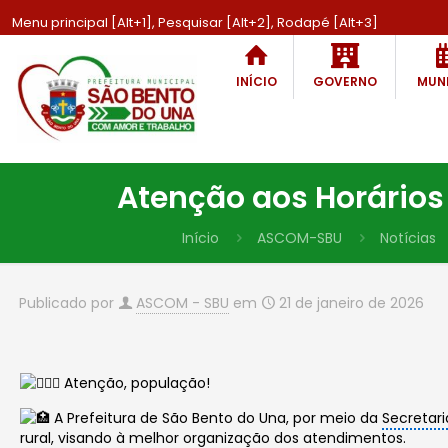
Menu principal [Alt+1], Pesquisar [Alt+2], Rodapé [Alt+3]
INÍCIO
GOVERNO
MUNI
Atenção aos Horários
Início
ASCOM-SBU
Notícias
Publicado por
ASCOM - SBU
em
21 de janeiro de 2026
Atenção, população!
A Prefeitura de São Bento do Una, por meio da
Secretari
rural, visando à melhor organização dos atendimentos.