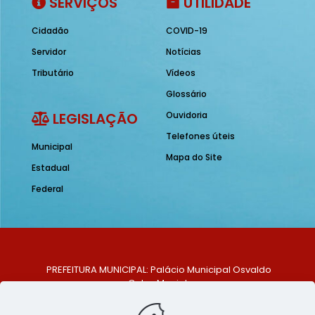
SERVIÇOS
UTILIDADE
Cidadão
COVID-19
Servidor
Notícias
Tributário
Vídeos
Glossário
LEGISLAÇÃO
Ouvidoria
Telefones úteis
Municipal
Mapa do Site
Estadual
Federal
PREFEITURA MUNICIPAL: Palácio Municipal Osvaldo
Celso Maciel
ENDEREÇO: Praça Historiador Adalberto Paiva, nº 1,
Centro, São Bento do Una - PE. CEP: 553370-128