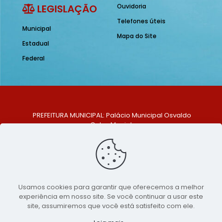
LEGISLAÇÃO
Ouvidoria
Telefones úteis
Municipal
Mapa do Site
Estadual
Federal
PREFEITURA MUNICIPAL: Palácio Municipal Osvaldo
Celso Maciel
ENDEREÇO: Praça Historiador Adalberto Paiva, nº 1,
Centro, São Bento do Una - PE. CEP: 553370-128
TELEFONE: (81) 99548-1569
E-MAIL: ouvidoria@saobentodouna.pe.gov.br
Siga-nos nas redes sociais:
Usamos cookies para garantir que oferecemos a melhor
experiência em nosso site. Se você continuar a usar este
Copyright 2021-2026 - Assessoria de Comunicação da
site, assumiremos que você está satisfeito com ele.
Prefeitura de São Bento do Una - PE