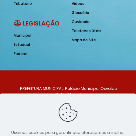
Tributário
Vídeos
Glossário
LEGISLAÇÃO
Ouvidoria
Telefones úteis
Municipal
Mapa do Site
Estadual
Federal
PREFEITURA MUNICIPAL: Palácio Municipal Osvaldo
Celso Maciel
ENDEREÇO: Praça Historiador Adalberto Paiva, nº 1,
Centro, São Bento do Una - PE. CEP: 553370-128
TELEFONE: (81) 99548-1569
E-MAIL: ouvidoria@saobentodouna.pe.gov.br
Siga-nos nas redes sociais:
Usamos cookies para garantir que oferecemos a melhor