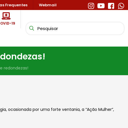
as Frequentes
Webmail
OVID-19
edondezas!
e redondezas!
ia, ocasionada por uma forte ventania, a “Ação Mulher”,