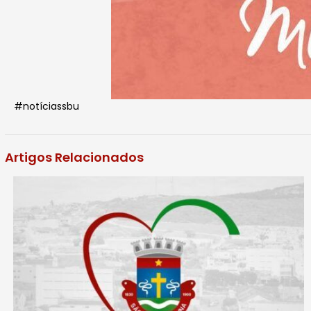
#notíciassbu
Artigos Relacionados