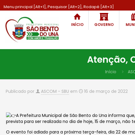
Menu principal [Alt+1], Pesquisar [Alt+2], Rodapé [Alt+3]
INÍCIO
GOVERNO
MUNI
Atenção, 
Início
AS
Publicado por
ASCOM - SBU
em
16 de março de 2022
A Prefeitura Municipal de São Bento do Una informa que
prevista para ser realizada no dia de hoje, 15 de março, não
O evento foi adiado para a próxima terça-feira, dia 22 de ma