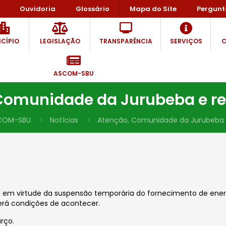
Ouvidoria
Glossário
Mapa do Site
Pergunt
CÍPIO
LEGISLAÇÃO
TRANSPARÊNCIA
SERVIÇOS
C
ASCOM-SBU
Comunidade da Jurubeba e r
COM-SBU
Notícias
Atenção, Comunidade da Jurubeba 
, em virtude da suspensão temporária do fornecimento de energ
 terá condições de acontecer.
rço.