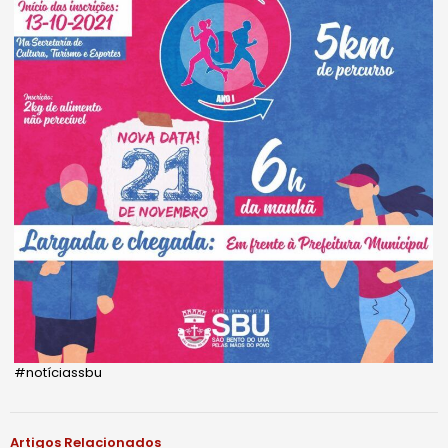
#notíciassbu
Artigos Relacionados