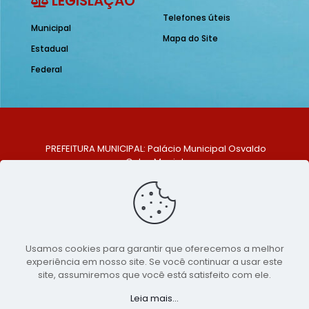
LEGISLAÇÃO
Telefones úteis
Municipal
Mapa do Site
Estadual
Federal
PREFEITURA MUNICIPAL: Palácio Municipal Osvaldo
Celso Maciel
ENDEREÇO: Praça Historiador Adalberto Paiva, nº 1,
Centro, São Bento do Una - PE. CEP: 553370-128
TELEFONE: (81) 99548-1569
E-MAIL: ouvidoria@saobentodouna.pe.gov.br
Siga-nos nas redes sociais:
Usamos cookies para garantir que oferecemos a melhor
experiência em nosso site. Se você continuar a usar este
Copyright 2021-2026 - Assessoria de Comunicação da
site, assumiremos que você está satisfeito com ele.
Prefeitura de São Bento do Una - PE
Leia mais...
Página desenvolvida pela agência de