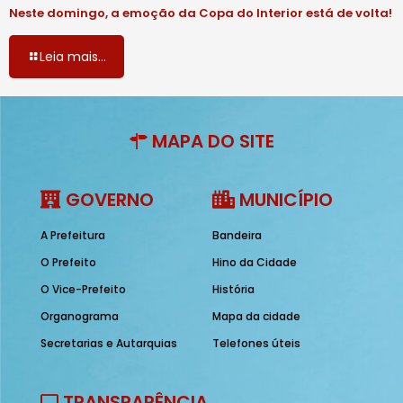
Neste domingo, a emoção da Copa do Interior está de volta!
Leia mais...
MAPA DO SITE
GOVERNO
MUNICÍPIO
A Prefeitura
Bandeira
O Prefeito
Hino da Cidade
O Vice-Prefeito
História
Organograma
Mapa da cidade
Secretarias e Autarquias
Telefones úteis
TRANSPARÊNCIA