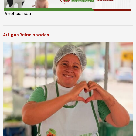
#notíciassbu
Artigos Relacionados