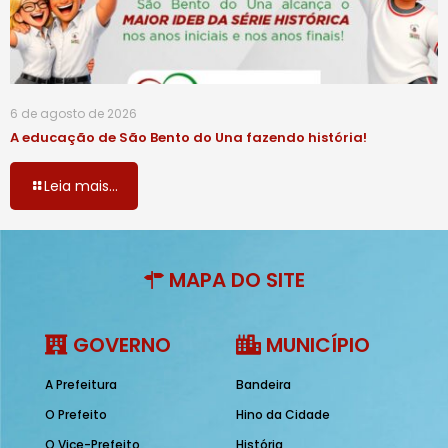
6 de agosto de 2026
A educação de São Bento do Una fazendo história!
Leia mais...
MAPA DO SITE
GOVERNO
MUNICÍPIO
A Prefeitura
Bandeira
O Prefeito
Hino da Cidade
O Vice-Prefeito
História