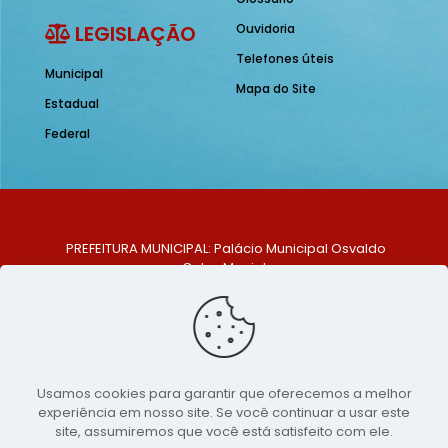
LEGISLAÇÃO
Ouvidoria
Telefones úteis
Municipal
Mapa do Site
Estadual
Federal
PREFEITURA MUNICIPAL: Palácio Municipal Osvaldo
Celso Maciel
ENDEREÇO: Praça Historiador Adalberto Paiva, nº 1,
Centro, São Bento do Una - PE. CEP: 553370-128
TELEFONE: (81) 99548-1569
E-MAIL: ouvidoria@saobentodouna.pe.gov.br
Siga-nos nas redes sociais:
Usamos cookies para garantir que oferecemos a melhor
experiência em nosso site. Se você continuar a usar este
Copyright 2021-2026 - Assessoria de Comunicação da
site, assumiremos que você está satisfeito com ele.
Prefeitura de São Bento do Una - PE