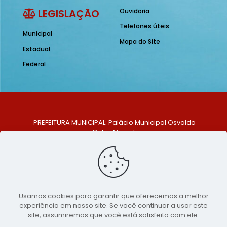
LEGISLAÇÃO
Ouvidoria
Telefones úteis
Municipal
Mapa do Site
Estadual
Federal
PREFEITURA MUNICIPAL: Palácio Municipal Osvaldo
Celso Maciel
ENDEREÇO: Praça Historiador Adalberto Paiva, nº 1,
Centro, São Bento do Una - PE. CEP: 553370-128
TELEFONE: (81) 99548-1569
E-MAIL: ouvidoria@saobentodouna.pe.gov.br
Siga-nos nas redes sociais:
Usamos cookies para garantir que oferecemos a melhor
experiência em nosso site. Se você continuar a usar este
Copyright 2021-2026 - Assessoria de Comunicação da
site, assumiremos que você está satisfeito com ele.
Prefeitura de São Bento do Una - PE