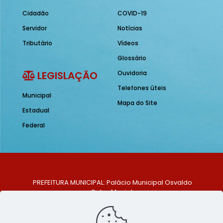
Cidadão
COVID-19
Servidor
Notícias
Tributário
Vídeos
Glossário
LEGISLAÇÃO
Ouvidoria
Telefones úteis
Municipal
Mapa do Site
Estadual
Federal
PREFEITURA MUNICIPAL: Palácio Municipal Osvaldo
Celso Maciel
ENDEREÇO: Praça Historiador Adalberto Paiva, nº 1,
Centro, São Bento do Una - PE. CEP: 553370-128
TELEFONE: (81) 99548-1569