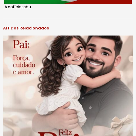
#notíciassbu
Artigos Relacionados