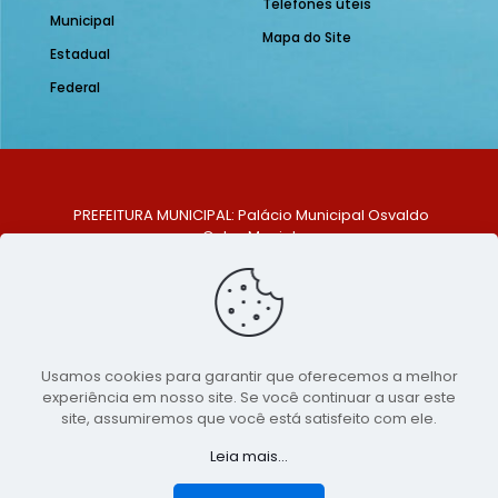
Telefones úteis
Municipal
Mapa do Site
Estadual
Federal
PREFEITURA MUNICIPAL: Palácio Municipal Osvaldo
Celso Maciel
ENDEREÇO: Praça Historiador Adalberto Paiva, nº 1,
Centro, São Bento do Una - PE. CEP: 553370-128
TELEFONE: (81) 99548-1569
E-MAIL: ouvidoria@saobentodouna.pe.gov.br
Siga-nos nas redes sociais:
Usamos cookies para garantir que oferecemos a melhor
experiência em nosso site. Se você continuar a usar este
Copyright 2021-2026 - Assessoria de Comunicação da
site, assumiremos que você está satisfeito com ele.
Prefeitura de São Bento do Una - PE
Leia mais...
Página desenvolvida pela agência de
publicidade
LumusWeb - Agência Digital