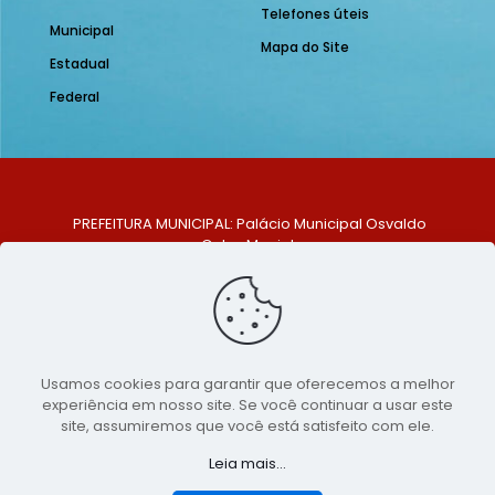
Telefones úteis
Municipal
Mapa do Site
Estadual
Federal
PREFEITURA MUNICIPAL: Palácio Municipal Osvaldo
Celso Maciel
ENDEREÇO: Praça Historiador Adalberto Paiva, nº 1,
Centro, São Bento do Una - PE. CEP: 553370-128
TELEFONE: (81) 99548-1569
E-MAIL: ouvidoria@saobentodouna.pe.gov.br
Siga-nos nas redes sociais:
Usamos cookies para garantir que oferecemos a melhor
experiência em nosso site. Se você continuar a usar este
Copyright 2021-2026 - Assessoria de Comunicação da
site, assumiremos que você está satisfeito com ele.
Prefeitura de São Bento do Una - PE
Leia mais...
Página desenvolvida pela agência de