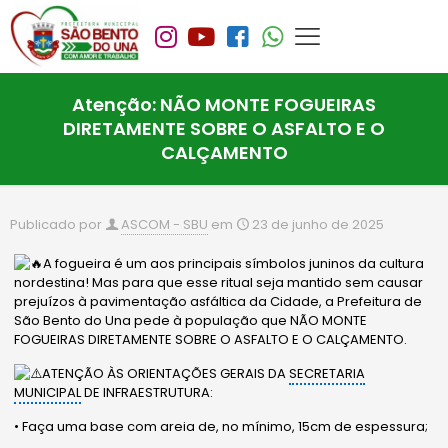
Atenção: NÃO MONTE FOGUEIRAS
DIRETAMENTE SOBRE O ASFALTO E O
CALÇAMENTO
Publicado por
ASCOM - SBU
em
23 de junho de 2025
A fogueira é um aos principais símbolos juninos da cultura
nordestina! Mas para que esse ritual seja mantido sem causar
prejuízos à pavimentação asfáltica da Cidade, a
Prefeitura de
São Bento do Una pede à população que NÃO MONTE
FOGUEIRAS DIRETAMENTE SOBRE O ASFALTO E O CALÇAMENTO.
ATENÇÃO ÀS ORIENTAÇÕES GERAIS DA
SECRETARIA
MUNICIPAL
DE INFRAESTRUTURA:
• Faça uma base com areia de, no mínimo, 15cm de espessura;