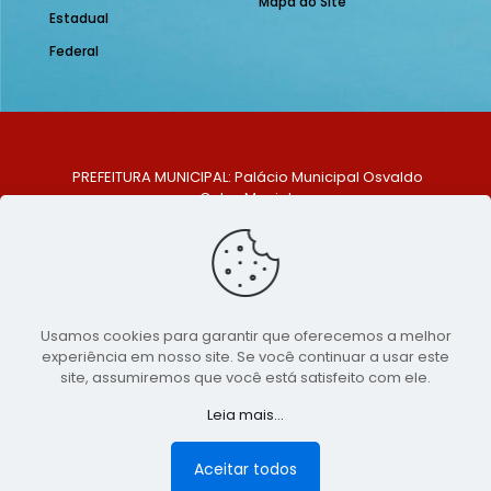
Mapa do Site
Estadual
Federal
PREFEITURA MUNICIPAL: Palácio Municipal Osvaldo
Celso Maciel
ENDEREÇO: Praça Historiador Adalberto Paiva, nº 1,
Centro, São Bento do Una - PE. CEP: 553370-128
TELEFONE: (81) 99548-1569
E-MAIL: ouvidoria@saobentodouna.pe.gov.br
Siga-nos nas redes sociais:
Usamos cookies para garantir que oferecemos a melhor
experiência em nosso site. Se você continuar a usar este
Copyright 2021-2026 - Assessoria de Comunicação da
site, assumiremos que você está satisfeito com ele.
Prefeitura de São Bento do Una - PE
Leia mais...
Página desenvolvida pela agência de
publicidade
LumusWeb - Agência Digital
Aceitar todos