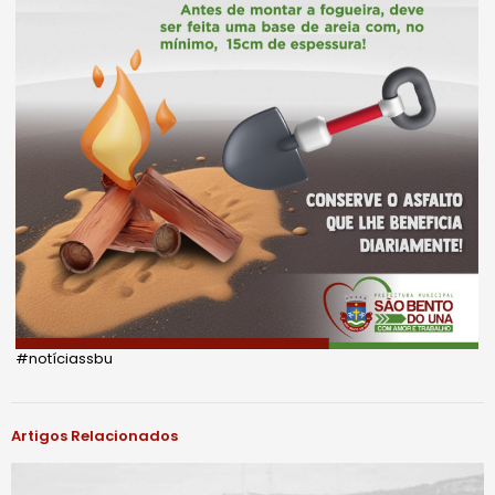
#notíciassbu
Artigos Relacionados