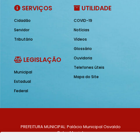
SERVIÇOS
UTILIDADE
Cidadão
COVID-19
Servidor
Notícias
Tributário
Vídeos
Glossário
LEGISLAÇÃO
Ouvidoria
Telefones úteis
Municipal
Mapa do Site
Estadual
Federal
PREFEITURA MUNICIPAL: Palácio Municipal Osvaldo
Celso Maciel
ENDEREÇO: Praça Historiador Adalberto Paiva, nº 1,