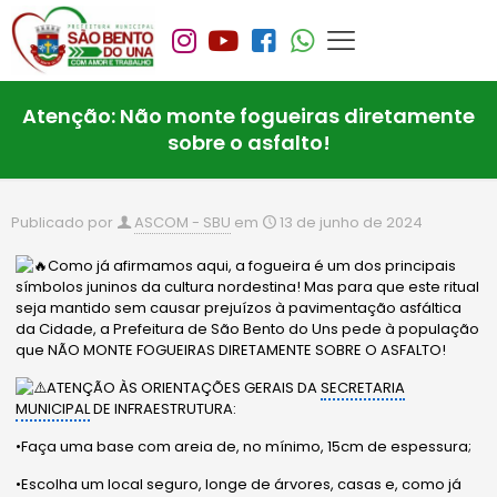
Atenção: Não monte fogueiras diretamente
sobre o asfalto!
Publicado por
ASCOM - SBU
em
13 de junho de 2024
Como já afirmamos aqui, a fogueira é um dos principais
símbolos juninos da cultura nordestina! Mas para que este ritual
seja mantido sem causar prejuízos à pavimentação asfáltica
da Cidade, a Prefeitura de São Bento do Uns pede à população
que NÃO MONTE FOGUEIRAS DIRETAMENTE SOBRE O ASFALTO!
ATENÇÃO ÀS ORIENTAÇÕES GERAIS DA
SECRETARIA
MUNICIPAL
DE INFRAESTRUTURA:
•Faça uma base com areia de, no mínimo, 15cm de espessura;
•Escolha um local seguro, longe de árvores, casas e, como já