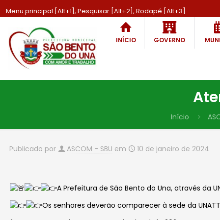
Menu principal [Alt+1], Pesquisar [Alt+2], Rodapé [Alt+3]
INÍCIO
GOVERNO
MUNI
Ate
Início
AS
Publicado por
ASCOM - SBU
em
10 de janeiro de 2024
A Prefeitura de São Bento do Una, através da
Os senhores deverão comparecer à sede da UNATT