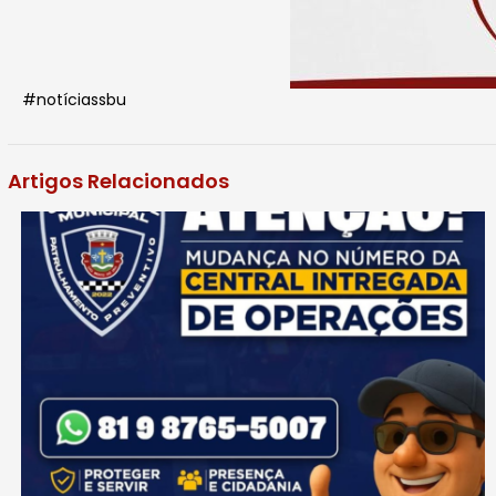
#notíciassbu
Artigos Relacionados