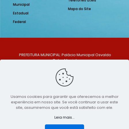
Telefones úteis
Municipal
Mapa do Site
Estadual
Federal
PREFEITURA MUNICIPAL: Palácio Municipal Osvaldo
Celso Maciel
ENDEREÇO: Praça Historiador Adalberto Paiva, nº 1,
Centro, São Bento do Una - PE. CEP: 553370-128
TELEFONE: (81) 99548-1569
E-MAIL: ouvidoria@saobentodouna.pe.gov.br
Siga-nos nas redes sociais:
Usamos cookies para garantir que oferecemos a melhor
experiência em nosso site. Se você continuar a usar este
Copyright 2021-2026 - Assessoria de Comunicação da
site, assumiremos que você está satisfeito com ele.
Prefeitura de São Bento do Una - PE
Leia mais...
Página desenvolvida pela agência de
publicidade
LumusWeb - Agência Digital