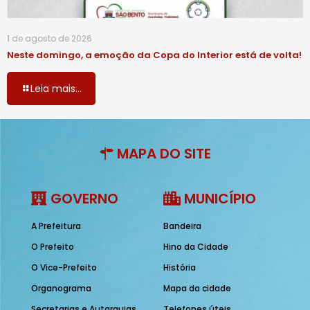
1 de agosto de 2026
Neste domingo, a emoção da Copa do Interior está de volta!
Leia mais...
MAPA DO SITE
GOVERNO
MUNICÍPIO
A Prefeitura
Bandeira
O Prefeito
Hino da Cidade
O Vice-Prefeito
História
Organograma
Mapa da cidade
Secretarias e Autarquias
Telefones úteis