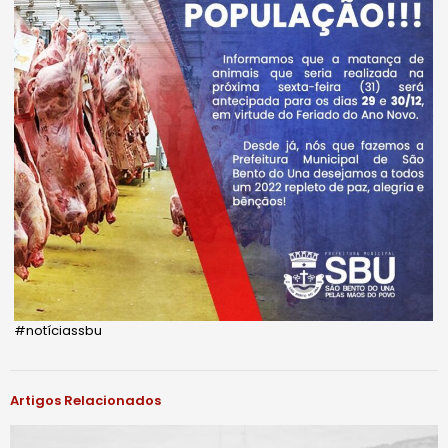
#notíciassbu
Artigos Relacionados