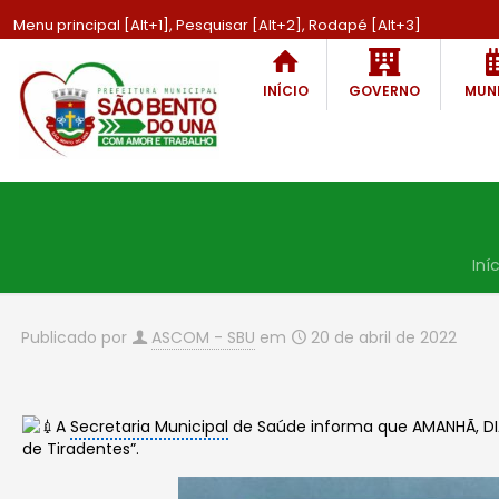
Menu principal [Alt+1], Pesquisar [Alt+2], Rodapé [Alt+3]
INÍCIO
GOVERNO
MUNI
Iní
Publicado por
ASCOM - SBU
em
20 de abril de 2022
A
Secretaria Municipal
de Saúde informa que AMANHÃ, DIA 
de Tiradentes”.