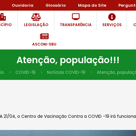
Ouvidoria
Glossário
Mapa do Site
Pergunt
CÍPIO
LEGISLAÇÃO
TRANSPARÊNCIA
SERVIÇOS
C
ASCOM-SBU
Atenção, população!!!
cio
COVID-19
Notícias COVID-19
Atenção, populaçã
21/04, o Centro de Vacinação Contra a COVID -19 irá funcionar