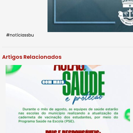
#notíciassbu
Artigos Relacionados