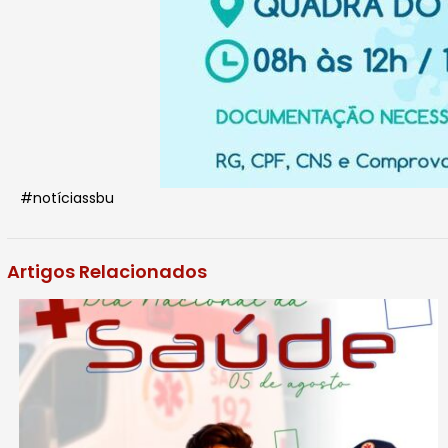
#notíciassbu
Artigos Relacionados