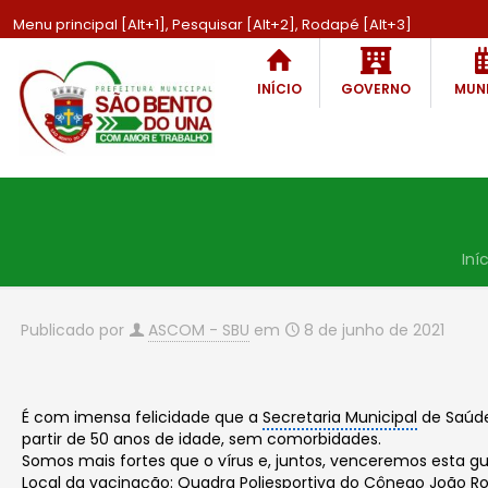
Menu principal [Alt+1], Pesquisar [Alt+2], Rodapé [Alt+3]
INÍCIO
GOVERNO
MUNI
Iní
Publicado por
ASCOM - SBU
em
8 de junho de 2021
É com imensa felicidade que a
Secretaria Municipal
de Saúde
partir de 50 anos de idade, sem comorbidades.
Somos mais fortes que o vírus e, juntos, venceremos esta gu
Local da vacinação: Quadra Poliesportiva do Cônego João Ro