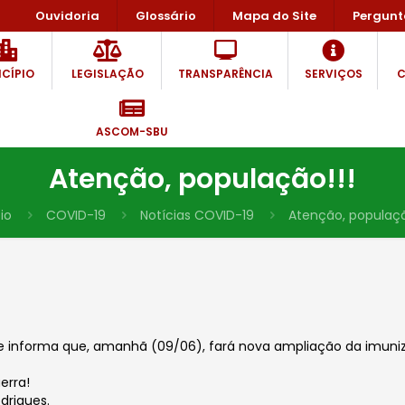
Ouvidoria
Glossário
Mapa do Site
Pergunt
CÍPIO
LEGISLAÇÃO
TRANSPARÊNCIA
SERVIÇOS
C
ASCOM-SBU
Atenção, população!!!
cio
COVID-19
Notícias COVID-19
Atenção, populaçã
 informa que, amanhã (09/06), fará nova ampliação da imuniz
erra!
drigues.