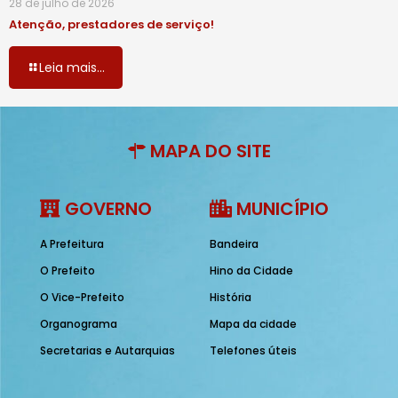
28 de julho de 2026
Atenção, prestadores de serviço!
Leia mais...
MAPA DO SITE
GOVERNO
MUNICÍPIO
A Prefeitura
Bandeira
O Prefeito
Hino da Cidade
O Vice-Prefeito
História
Organograma
Mapa da cidade
Secretarias e Autarquias
Telefones úteis