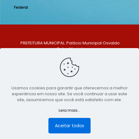
Federal
PREFEITURA MUNICIPAL: Palácio Municipal Osvaldo
Celso Maciel
ENDEREÇO: Praça Historiador Adalberto Paiva, nº 1,
Centro, São Bento do Una - PE. CEP: 553370-128
TELEFONE: (81) 99548-1569
E-MAIL: ouvidoria@saobentodouna.pe.gov.br
Siga-nos nas redes sociais:
Usamos cookies para garantir que oferecemos a melhor
experiência em nosso site. Se você continuar a usar este
Copyright 2021-2026 - Assessoria de Comunicação da
site, assumiremos que você está satisfeito com ele.
Prefeitura de São Bento do Una - PE
Leia mais...
Página desenvolvida pela agência de
publicidade
LumusWeb - Agência Digital
Aceitar todos