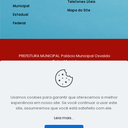
Telefones úteis
Municipal
Mapa do Site
Estadual
Federal
PREFEITURA MUNICIPAL: Palácio Municipal Osvaldo
Celso Maciel
ENDEREÇO: Praça Historiador Adalberto Paiva, nº 1,
Centro, São Bento do Una - PE. CEP: 553370-128
TELEFONE: (81) 99548-1569
E-MAIL: ouvidoria@saobentodouna.pe.gov.br
Siga-nos nas redes sociais:
Usamos cookies para garantir que oferecemos a melhor
experiência em nosso site. Se você continuar a usar este
Copyright 2021-2026 - Assessoria de Comunicação da
site, assumiremos que você está satisfeito com ele.
Prefeitura de São Bento do Una - PE
Leia mais...
Página desenvolvida pela agência de
publicidade
LumusWeb - Agência Digital