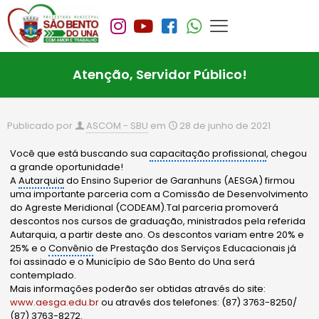
Atenção, Servidor Público!
Publicado por
ASCOM - SBU
em
28 de junho de 2021
Você que está buscando sua
capacitação profissional
, chegou
a grande oportunidade!
A
Autarquia
do Ensino Superior de Garanhuns (AESGA) firmou
uma importante parceria com a Comissão de Desenvolvimento
do Agreste Meridional (CODEAM).Tal parceria promoverá
descontos nos cursos de graduação, ministrados pela referida
Autarquia, a partir deste ano. Os descontos variam entre 20% e
25% e o
Convênio
de Prestação dos Serviços Educacionais já
foi assinado e o Município de São Bento do Una será
contemplado.
Mais informações poderão ser obtidas através do site:
www.aesga.edu.br
ou através dos telefones: (87) 3763-8250/
(87) 3763-8272.