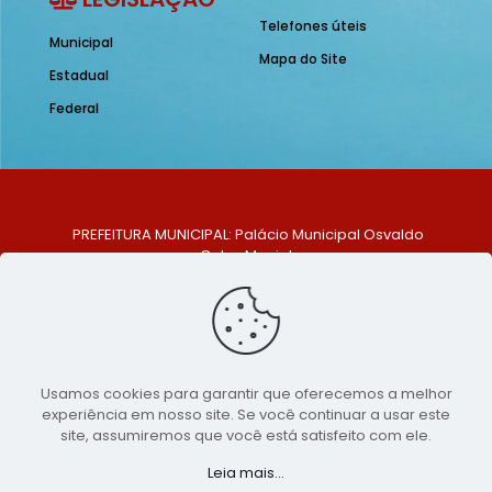
Telefones úteis
Municipal
Mapa do Site
Estadual
Federal
PREFEITURA MUNICIPAL: Palácio Municipal Osvaldo
Celso Maciel
ENDEREÇO: Praça Historiador Adalberto Paiva, nº 1,
Centro, São Bento do Una - PE. CEP: 553370-128
TELEFONE: (81) 99548-1569
E-MAIL: ouvidoria@saobentodouna.pe.gov.br
Siga-nos nas redes sociais:
Usamos cookies para garantir que oferecemos a melhor
experiência em nosso site. Se você continuar a usar este
Copyright 2021-2026 - Assessoria de Comunicação da
site, assumiremos que você está satisfeito com ele.
Prefeitura de São Bento do Una - PE
Leia mais...
Página desenvolvida pela agência de