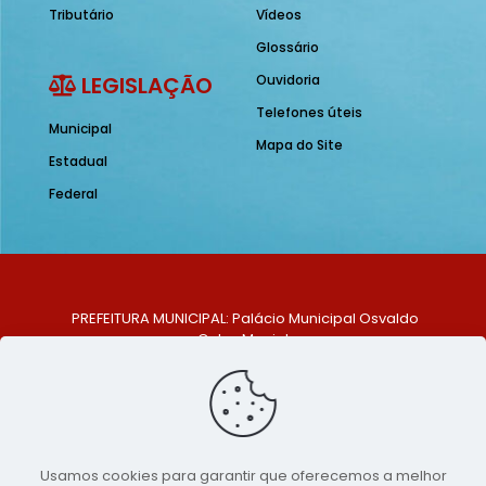
Tributário
Vídeos
Glossário
LEGISLAÇÃO
Ouvidoria
Telefones úteis
Municipal
Mapa do Site
Estadual
Federal
PREFEITURA MUNICIPAL: Palácio Municipal Osvaldo
Celso Maciel
ENDEREÇO: Praça Historiador Adalberto Paiva, nº 1,
Centro, São Bento do Una - PE. CEP: 553370-128
TELEFONE: (81) 99548-1569
E-MAIL: ouvidoria@saobentodouna.pe.gov.br
Siga-nos nas redes sociais:
Usamos cookies para garantir que oferecemos a melhor