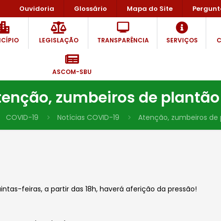
Ouvidoria
Glossário
Mapa do Site
Pergunt
CÍPIO
LEGISLAÇÃO
TRANSPARÊNCIA
SERVIÇOS
C
ASCOM-SBU
tenção, zumbeiros de plantão!
COVID-19
Notícias COVID-19
Atenção, zumbeiros de p
ntas-feiras, a partir das 18h, haverá aferição da pressão!