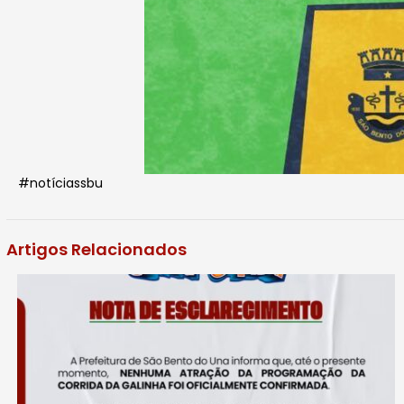
#notíciassbu
Artigos Relacionados