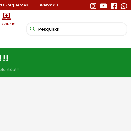
as Frequentes
Webmail
OVID-19
!!
lantão!!!