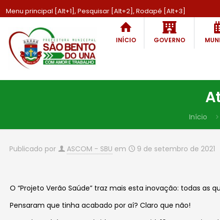
Menu principal [Alt+1], Pesquisar [Alt+2], Rodapé [Alt+3]
INÍCIO
GOVERNO
MUNI
A
Início
Publicado por
ASCOM - SBU
em
9 de setembro de 2021
O “Projeto Verão Saúde” traz mais esta inovação: todas as qui
Pensaram que tinha acabado por aí? Claro que não!