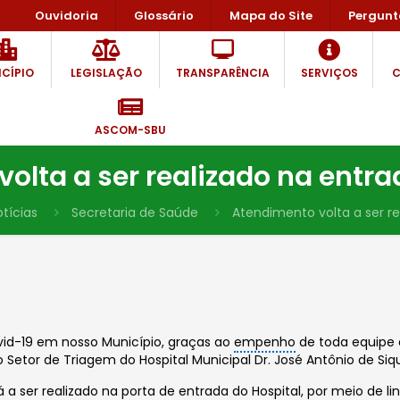
Ouvidoria
Glossário
Mapa do Site
Pergunt
CÍPIO
LEGISLAÇÃO
TRANSPARÊNCIA
SERVIÇOS
C
ASCOM-SBU
olta a ser realizado na entra
tícias
Secretaria de Saúde
Atendimento volta a ser re
id-19 em nosso Município, graças ao
empenho
de toda equipe
 Setor de Triagem do Hospital Municipal Dr. José Antônio de Siq
a ser realizado na porta de entrada do Hospital, por meio de l