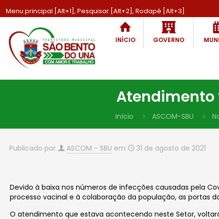
Menu principal [Alt+1], Pesquisar [Alt+2], Rodapé [Alt+3]
INÍCIO
GOVERNO
MUNI
Atendimento v
Início
ASCOM-SBU
No
Publicado por
ASCOM - SBU
em
31 de agosto de 2021
Devido à baixa nos números de infecções causadas pela Cov
processo vacinal e à colaboração da população, as portas do
O atendimento que estava acontecendo neste Setor, voltará 