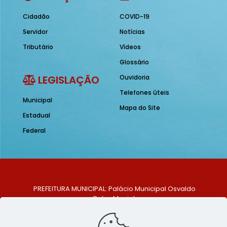
Cidadão
COVID-19
Servidor
Notícias
Tributário
Vídeos
Glossário
LEGISLAÇÃO
Ouvidoria
Telefones úteis
Municipal
Mapa do Site
Estadual
Federal
PREFEITURA MUNICIPAL: Palácio Municipal Osvaldo
Celso Maciel
ENDEREÇO: Praça Historiador Adalberto Paiva, nº 1,
Centro, São Bento do Una - PE. CEP: 553370-128