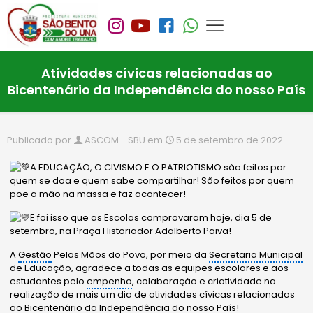
Atividades cívicas relacionadas ao
Bicentenário da Independência do nosso País
Publicado por
ASCOM - SBU
em
5 de setembro de 2022
A EDUCAÇÃO, O CIVISMO E O PATRIOTISMO são feitos por
quem se doa e quem sabe compartilhar! São feitos por quem
põe a mão na massa e faz acontecer!
E foi isso que as Escolas comprovaram hoje, dia 5 de
setembro, na Praça Historiador Adalberto Paiva!
A
Gestão
Pelas Mãos do Povo, por meio da
Secretaria Municipal
de Educação, agradece a todas as equipes escolares e aos
estudantes pelo
empenho
, colaboração e criatividade na
realização de mais um dia de atividades cívicas
relacionadas
ao Bicentenário da Independência do nosso País!