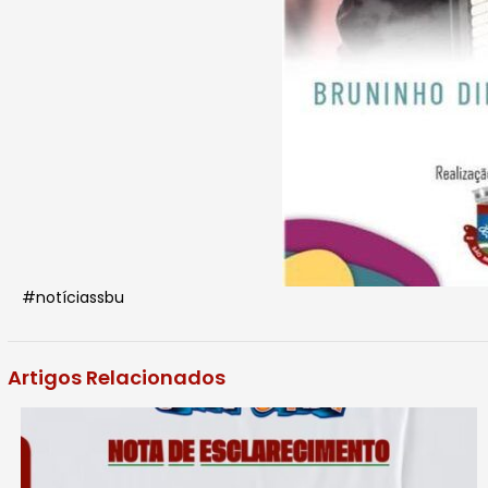
#notíciassbu
Artigos Relacionados