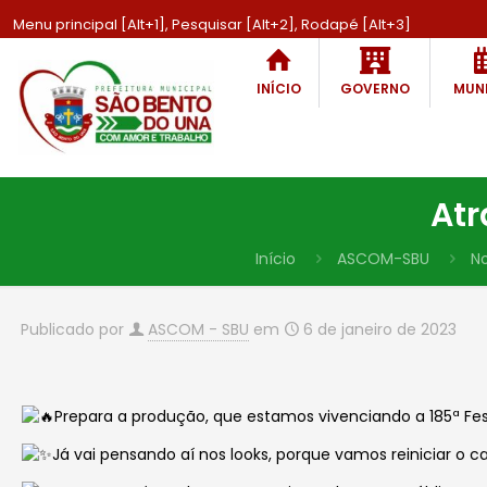
Menu principal [Alt+1], Pesquisar [Alt+2], Rodapé [Alt+3]
INÍCIO
GOVERNO
MUNI
Atr
Início
ASCOM-SBU
No
Publicado por
ASCOM - SBU
em
6 de janeiro de 2023
Prepara a produção, que estamos vivenciando a 185ª Fes
Já vai pensando aí nos looks, porque vamos reiniciar o ca