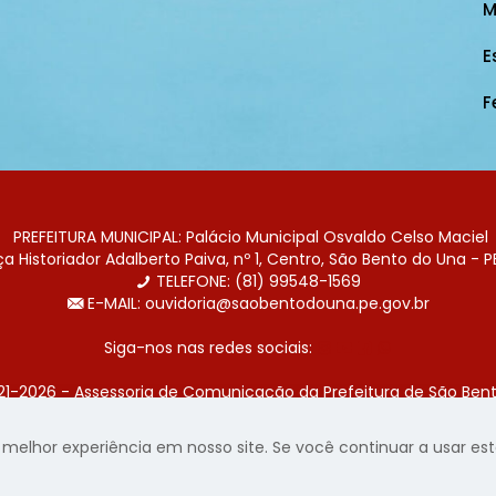
M
E
F
PREFEITURA MUNICIPAL: Palácio Municipal Osvaldo Celso Maciel
 Historiador Adalberto Paiva, nº 1, Centro, São Bento do Una - P
TELEFONE: (81) 99548-1569
E-MAIL: ouvidoria@saobentodouna.pe.gov.br
Siga-nos nas redes sociais:
21-2026 - Assessoria de Comunicação da Prefeitura de São Bent
 desenvolvida pela agência de publicidade
LumusWeb - Agência 
elhor experiência em nosso site. Se você continuar a usar este