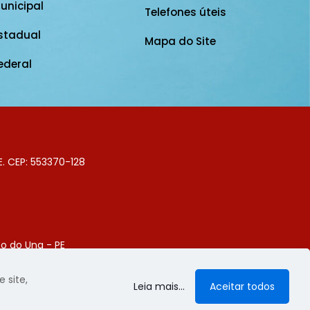
unicipal
Telefones úteis
stadual
Mapa do Site
ederal
E. CEP: 553370-128
o do Una - PE
Digital
 site,
Leia mais...
Aceitar todos