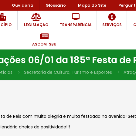
Ouvidoria
Glossário
Mapa do Site
Pergunt
CÍPIO
LEGISLAÇÃO
TRANSPARÊNCIA
SERVIÇOS
C
ASCOM-SBU
ações 06/01 da 185ª Festa de 
tícias
Secretaria de Cultura, Turismo e Esportes
Atraç
ta de Reis com muita alegria e muita festaaaa na avenida! Serã
lendário cheios de positividade!!!