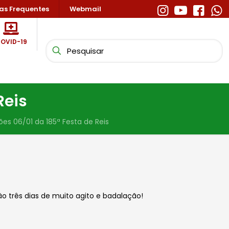
as Frequentes
Webmail
OVID-19
Reis
ões 06/01 da 185ª Festa de Reis
o três dias de muito agito e badalação!