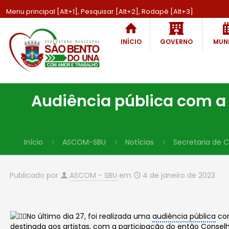
Menu principal [Alt+1], Pesquisar [Alt+2], Rodapé [Alt+3]
INÍCIO
GOVERNO
MUNI
Audiência pública com a f
Início
ASCOM-SBU
Notícias
Secretaria de C
Publicado por
ASCOM - SBU
em
4 de janeiro de 2023
No último dia 27, foi realizada uma
audiência pública
com
destinada aos artistas, com a participação do então Conselhe