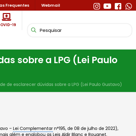
as Frequentes
Webmail
OVID-19
das sobre a LPG (Lei Paulo
de de esclarecer dúvidas sobre a LPG (Lei Paulo Gustavo)
tavo –
Lei Complementar
n°195, de 08 de julho de 2022),
mais além e englobou as Leis Aldir Blanc e Rouanet.