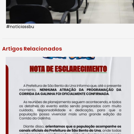
#notíciassbu
Artigos Relacionados