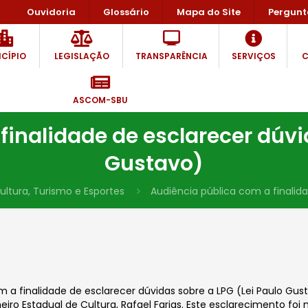
Ouvidoria
Glossário
Mapa do Site
Pergunt
CÍPIO
LEGISLAÇÃO
TRANSPARÊNCIA
SERVIÇOS
C
ASCOM-SBU
inalidade de esclarecer dúvi
Gustavo)
ultura, Turismo e Esportes
Audiência pública com a finalida
 a finalidade de esclarecer dúvidas sobre a LPG (Lei Paulo Gus
iro Estadual de Cultura, Rafael Farias. Este esclarecimento foi 