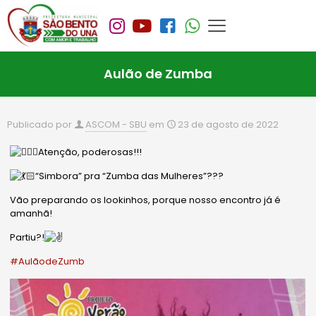
Aulão de Zumba
Publicado por
ASCOM - SBU
em
23 de agosto de 2022
Atenção, poderosas!!!
“Simbora” pra “Zumba das Mulheres”???
Vão preparando os lookinhos, porque nosso encontro já é
amanhã!
Partiu?!
#AulãodeZumb