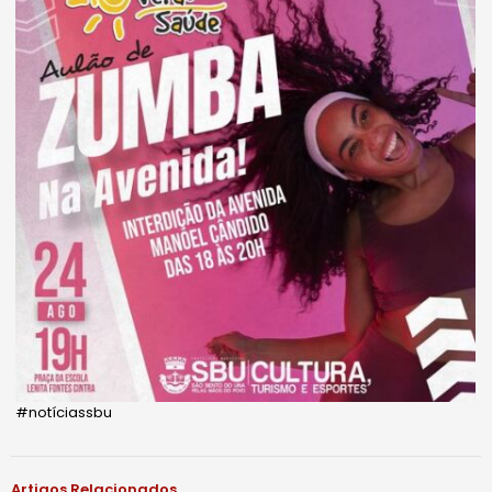
#notíciassbu
Artigos Relacionados