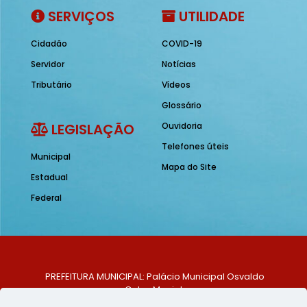
SERVIÇOS
UTILIDADE
Cidadão
COVID-19
Servidor
Notícias
Tributário
Vídeos
Glossário
LEGISLAÇÃO
Ouvidoria
Telefones úteis
Municipal
Mapa do Site
Estadual
Federal
PREFEITURA MUNICIPAL: Palácio Municipal Osvaldo
Celso Maciel
ENDEREÇO: Praça Historiador Adalberto Paiva, nº 1,