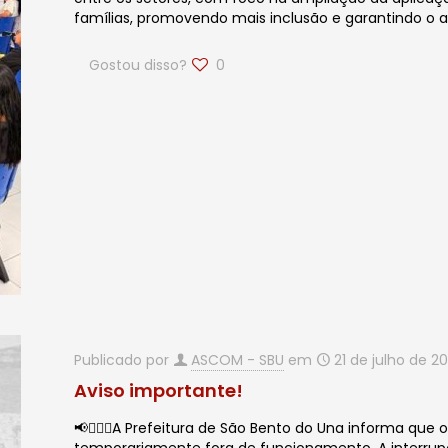
famílias, promovendo mais inclusão e garantindo o ac
Gostou disso?
0
Publicado por
ASCOM - SBU
em
21 de julho de 2
Aviso importante!
📢🙋🏻‍♂️A Prefeitura de São Bento do Una informa que 