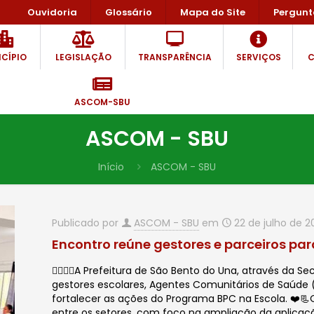
Ouvidoria
Glossário
Mapa do Site
Pergunt
CÍPIO
LEGISLAÇÃO
TRANSPARÊNCIA
SERVIÇOS
C
ASCOM-SBU
ASCOM - SBU
Início
ASCOM - SBU
Publicado por
ASCOM - SBU
em
22 de julho de 2
Encontro reúne gestores e parceiros par
🙋🏻‍♂️✨A Prefeitura de São Bento do Una, através da S
gestores escolares, Agentes Comunitários de Saúde 
fortalecer as ações do Programa BPC na Escola. ❤️
entre os setores, com foco na ampliação da aplicaç