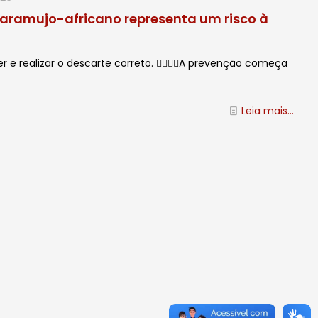
 caramujo-africano representa um risco à
r e realizar o descarte correto. 🙋🏻‍♂️✨A prevenção começa
Leia mais...