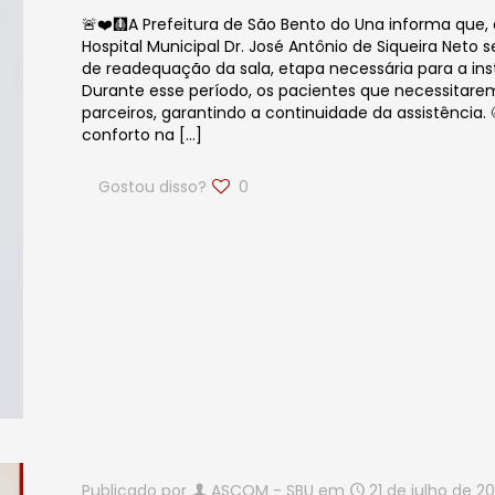
🚨❤️🩻A Prefeitura de São Bento do Una informa que, a
Hospital Municipal Dr. José Antônio de Siqueira Neto
de readequação da sala, etapa necessária para a in
Durante esse período, os pacientes que necessitar
parceiros, garantindo a continuidade da assistência.
conforto na
[…]
Gostou disso?
0
Publicado por
ASCOM - SBU
em
21 de julho de 2