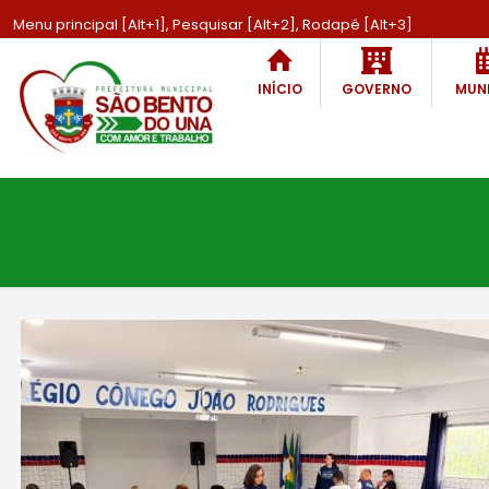
Menu principal [Alt+1], Pesquisar [Alt+2], Rodapé [Alt+3]
INÍCIO
GOVERNO
MUNI