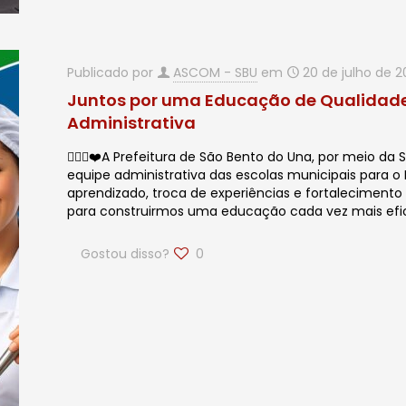
Publicado por
ASCOM - SBU
em
20 de julho de 
Juntos por uma Educação de Qualidad
Administrativa
🙋🏻‍♂️❤️A Prefeitura de São Bento do Una, por meio da
equipe administrativa das escolas municipais para
aprendizado, troca de experiências e fortaleciment
para construirmos uma educação cada vez mais efic
Gostou disso?
0