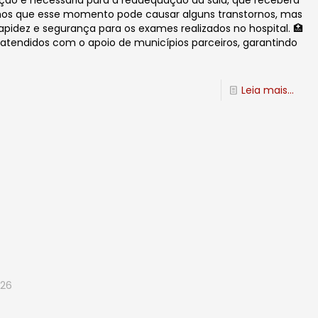
ção é necessária para a readequação da sala, que receberá
os que esse momento pode causar alguns transtornos, mas
apidez e segurança para os exames realizados no hospital. 🏥
atendidos com o apoio de municípios parceiros, garantindo
Leia mais...
026