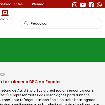
as Frequentes
Webmail
OVID-19
026
a fortalecer o BPC na Escola
ecretaria de Assistência Social , realizou um encontro com
(ACS) e representantes das associações para alinhar e
O momento reforçou a importância do trabalho integrado
ão dos questionários e no fortalecimento do atendimento às