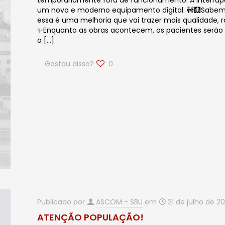
temporariamente fora de funcionamento. A interrup
um novo e moderno equipamento digital. 🚧🩻Sabem
essa é uma melhoria que vai trazer mais qualidade, r
✨Enquanto as obras acontecem, os pacientes serão 
a
[…]
Gostou disso?
0
Publicado por
ASCOM - SBU
em
21 de julho de 2
ATENÇÃO POPULAÇÃO!