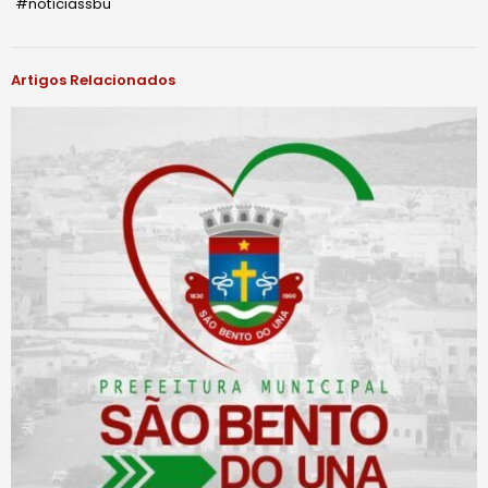
#notíciassbu
Artigos Relacionados