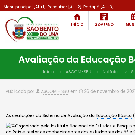
Menu principal [Alt+1], Pesquisar [Alt+2], Rodapé [Alt+3]
INÍCIO
GOVERNO
MUNI
Avaliação da Educação B
Início
ASCOM-SBU
Notícias
S
Publicado por
ASCOM - SBU
em
26 de novembro de 202
As avaliações do Sistema de Avaliação da
Educação Básica
(
Organizado pelo Instituto Nacional de Estudos e Pesquis
do País e testar os conhecimentos dos estudantes dos 5° e