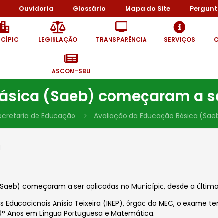
Ouvidoria
Glossário
Mapa do Site
Pergunt
CÍPIO
LEGISLAÇÃO
TRANSPARÊNCIA
SERVIÇOS
C
ASCOM-SBU
ásica (Saeb) começaram a se
ecretaria de Educação
Avaliação da Educação Básica (Sae
1
Saeb) começaram a ser aplicadas no Município, desde a última 
as Educacionais Anísio Teixeira (INEP), órgão do MEC, o exame t
 9° Anos em Língua Portuguesa e Matemática.