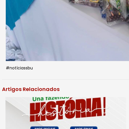
#notíciassbu
Artigos Relacionados