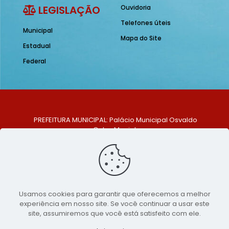
LEGISLAÇÃO
Ouvidoria
Telefones úteis
Municipal
Mapa do Site
Estadual
Federal
PREFEITURA MUNICIPAL: Palácio Municipal Osvaldo
Celso Maciel
ENDEREÇO: Praça Historiador Adalberto Paiva, nº 1,
Centro, São Bento do Una - PE. CEP: 553370-128
TELEFONE: (81) 99548-1569
E-MAIL: ouvidoria@saobentodouna.pe.gov.br
Siga-nos nas redes sociais:
Usamos cookies para garantir que oferecemos a melhor
experiência em nosso site. Se você continuar a usar este
Copyright 2021-2026 - Assessoria de Comunicação da
site, assumiremos que você está satisfeito com ele.
Prefeitura de São Bento do Una - PE