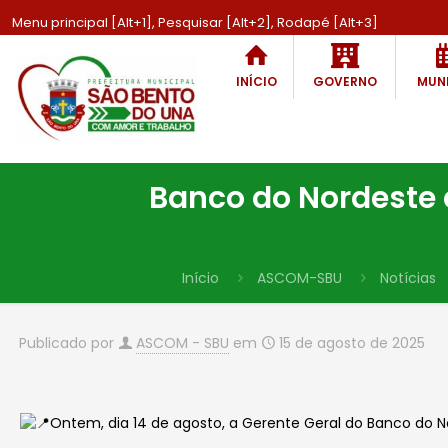
Menu principal [Alt+1], Pesquisar [Alt+2], Rodapé [Alt+3]
INÍCIO
GOVERNO
MUNI
Banco do Nordeste 
Início
ASCOM-SBU
Notícias
Publicado por
ASCOM - SBU
em
15 de agosto de 2025
Ontem, dia 14 de agosto, a Gerente Geral do Banco do 