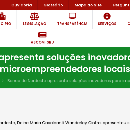
Ouvidoria
Glossário
Mapa do Site
Pergunt
CÍPIO
LEGISLAÇÃO
TRANSPARÊNCIA
SERVIÇOS
C
ASCOM-SBU
apresenta soluções inovador
microempreendedores locai
Banco do Nordeste apresenta soluções inovadoras para im
Nordeste, Delne Maria Cavalcanti Wanderley Cintra, apresentou