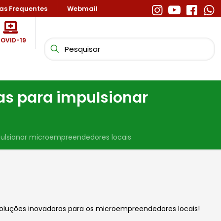
as Frequentes
Webmail
OVID-19
as para impulsionar
s
pulsionar microempreendedores locais
 soluções inovadoras para os microempreendedores l
ocais!