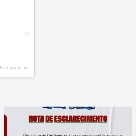
Una (@prefsbu)