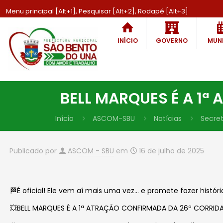
Menu principal [Alt+1], Pesquisar [Alt+2], Rodapé [Alt+3]
INÍCIO
GOVERNO
MUNI
BELL MARQUES É A 1ª
Início
ASCOM-SBU
Notícias
Secret
Publicado por
ASCOM - SBU
em
16 de julho de 2025
🏁É oficial! Ele vem aí mais uma vez… e promete fazer históri
💥BELL MARQUES É A 1ª ATRAÇÃO CONFIRMADA DA 26ª CORRIDA