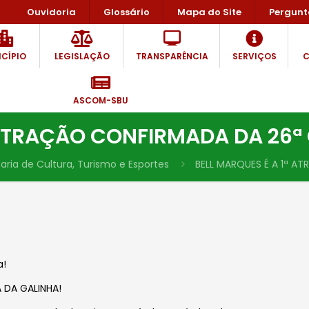
Ouvidoria
Glossário
Mapa do Site
Pergunt
CÍPIO
LEGISLAÇÃO
TRANSPARÊNCIA
SERVIÇOS
C
ASCOM-SBU
 ATRAÇÃO CONFIRMADA DA 26ª
aria de Cultura, Turismo e Esportes
BELL MARQUES É A 1ª A
a!
 DA GALINHA!