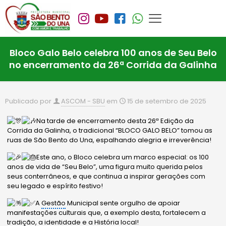
Bloco Galo Belo celebra 100 anos de Seu Belo
no encerramento da 26ª Corrida da Galinha
Publicado por
ASCOM - SBU
em
15 de setembro de 2025
Na tarde de encerramento desta 26ª Edição da
Corrida da Galinha, o tradicional “BLOCO GALO BELO” tomou as
ruas de São Bento do Una, espalhando alegria e ir
reverência!
Este ano, o Bloco celebra um marco especial: os 100
anos de vida de “Seu Belo”, uma figura muito querida pelos
seus conterrâneos, e que continua a inspirar gerações com
seu legado e espírito festivo!
A
Gestão
Municipal sente orgulho de apoiar
manifestações culturais que, a exemplo desta, fortalecem a
tradição, a identidade e a História local!