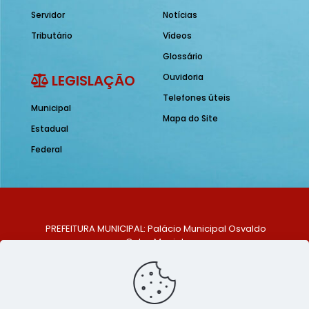
Servidor
Notícias
Tributário
Vídeos
Glossário
LEGISLAÇÃO
Ouvidoria
Telefones úteis
Municipal
Mapa do Site
Estadual
Federal
PREFEITURA MUNICIPAL: Palácio Municipal Osvaldo
Celso Maciel
ENDEREÇO: Praça Historiador Adalberto Paiva, nº 1,
Centro, São Bento do Una - PE. CEP: 553370-128
TELEFONE: (81) 99548-1569
E-MAIL: ouvidoria@saobentodouna.pe.gov.br