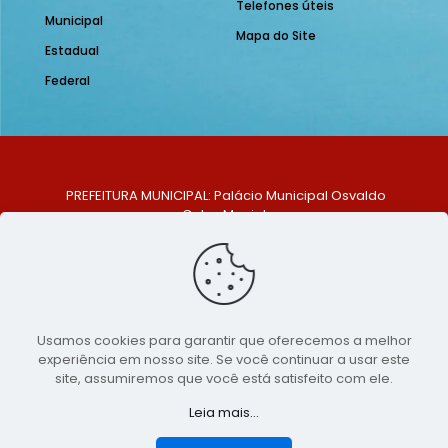
Telefones úteis
Municipal
Mapa do Site
Estadual
Federal
PREFEITURA MUNICIPAL: Palácio Municipal Osvaldo
Celso Maciel
ENDEREÇO: Praça Historiador Adalberto Paiva, nº 1,
Centro, São Bento do Una - PE. CEP: 553370-128
TELEFONE: (81) 99548-1569
E-MAIL: ouvidoria@saobentodouna.pe.gov.br
Siga-nos nas redes sociais:
Usamos cookies para garantir que oferecemos a melhor
experiência em nosso site. Se você continuar a usar este
Copyright 2021-2026 - Assessoria de Comunicação da
site, assumiremos que você está satisfeito com ele.
Prefeitura de São Bento do Una - PE
Leia mais...
Página desenvolvida pela agência de
publicidade
LumusWeb - Agência Digital